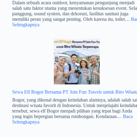
Dalam sebuah acara outdoor, kenyamanan pengunjung menjadi
salah satu faktor utama yang menentukan kesuksesan event. Sela
panggung, sound system, dan dekorasi, fasilitas sanitasi juga
memiliki peran yang sangat penting. Oleh karena itu, toilet…
Ba
:
Selengkapnya
Cara
Menentukan
Jumlah
Toilet
Portable
untuk
Acara
Outdoor
agar
Pengunjung
Tetap
Nyaman
Sewa Elf Bogor Bersama PT Join Fun Travels untuk Biro Wisat
Bogor, yang dikenal dengan keindahan alamnya, adalah salah sa
destinasi wisata favorit di Indonesia. Untuk menjelajahi keindah
tersebut, sewa elf Bogor menjadi pilihan yang tepat bagi Anda
yang ingin bepergian bersama rombongan. Kendaraan…
Baca
:
Selengkapnya
Sewa
Elf