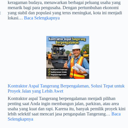
keragaman budaya, menawarkan berbagai peluang usaha yang
menarik bagi para pengusaha. Dengan pertumbuhan ekonomi
t
yang stabil dan populasi yang terus meningkat, kota ini menjadi
:
lokasi…
Baca Selengkapnya
Usaha
Apa
an
yang
Menjanjikan
di
Kota
an
Bogor
Tahun
2026
Kontraktor Aspal Tangerang Berpengalaman, Solusi Tepat untuk
Proyek Jalan yang Lebih Awet
Kontraktor aspal Tangerang berpengalaman menjadi pilihan
g
penting saat Anda ingin membangun jalan, parkiran, atau area
usaha yang kuat dan rapi. Karena itu, banyak pemilik proyek kini
lebih selektif saat mencari jasa pengaspalan Tangerang…
Baca
:
Selengkapnya
Kontraktor