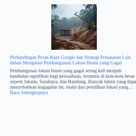
Pameran
Terpercaya
untuk
Booth
Profesional
dan
Tepat
Waktu
Perbandingan Peran Iklan Google dan Strategi Pemasaran Lain
dalam Mengatasi Pembangunan Lokasi Bisnis yang Gagal
Pembangunan lokasi bisnis yang gagal sering kali menjadi
hambatan signifikan bagi perusahaan, terutama di kota-kota besar
seperti Jakarta, Surabaya, dan Bandung. Banyak faktor yang dapa
menyebabkan kegagalan ini, mulai dari pemilihan lokasi yang…
:
Baca Selengkapnya
Perbandingan
Peran
Iklan
Google
dan
Strategi
Pemasaran
Lain