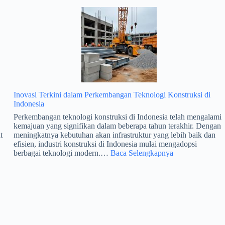
Aspal
Tangerang
Berpengalaman,
Solusi
Tepat
untuk
Proyek
Jalan
yang
Lebih
Awet
Inovasi Terkini dalam Perkembangan Teknologi Konstruksi di
Indonesia
Perkembangan teknologi konstruksi di Indonesia telah mengalami
kemajuan yang signifikan dalam beberapa tahun terakhir. Dengan
t
meningkatnya kebutuhan akan infrastruktur yang lebih baik dan
efisien, industri konstruksi di Indonesia mulai mengadopsi
:
berbagai teknologi modern.…
Baca Selengkapnya
Inovasi
Terkini
dalam
Perkembangan
Teknologi
Konstruksi
di
Indonesia