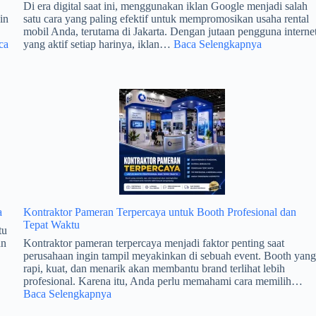
Di era digital saat ini, menggunakan iklan Google menjadi salah
in
satu cara yang paling efektif untuk mempromosikan usaha rental
mobil Anda, terutama di Jakarta. Dengan jutaan pengguna interne
:
ca
yang aktif setiap harinya, iklan…
Baca Selengkapnya
Cara
Efektif
Menggunak
Iklan
Google
untuk
Meningkatk
Usaha
Rental
Mobil
a
Kontraktor Pameran Terpercaya untuk Booth Profesional dan
Tepat Waktu
tu
an
Kontraktor pameran terpercaya menjadi faktor penting saat
perusahaan ingin tampil meyakinkan di sebuah event. Booth yan
rapi, kuat, dan menarik akan membantu brand terlihat lebih
profesional. Karena itu, Anda perlu memahami cara memilih…
:
Baca Selengkapnya
Kontraktor