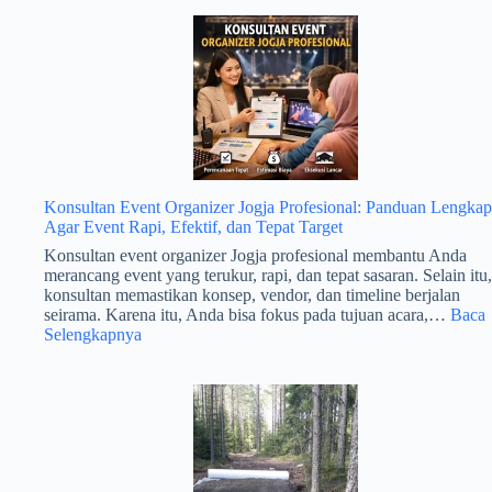
Bogor
Bersama
PT
Join
Fun
Travels
untuk
Biro
Wisata
Konsultan Event Organizer Jogja Profesional: Panduan Lengkap
Agar Event Rapi, Efektif, dan Tepat Target
Konsultan event organizer Jogja profesional membantu Anda
merancang event yang terukur, rapi, dan tepat sasaran. Selain itu,
konsultan memastikan konsep, vendor, dan timeline berjalan
seirama. Karena itu, Anda bisa fokus pada tujuan acara,…
Baca
:
Selengkapnya
Konsultan
Event
Organizer
Jogja
Profesional:
Panduan
Lengkap
Agar