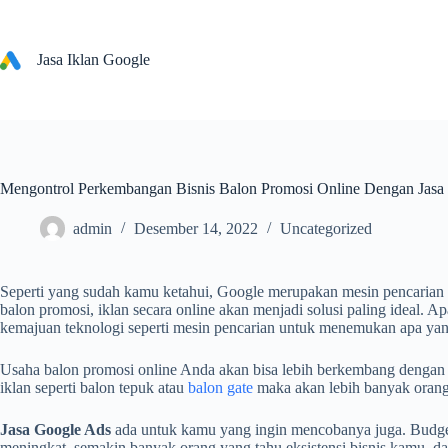
Skip
to
content
Jasa Iklan Google
Mengontrol Perkembangan Bisnis Balon Promosi Online Dengan Jasa
admin
Desember 14, 2022
Uncategorized
Seperti yang sudah kamu ketahui, Google merupakan mesin pencarian y
balon promosi, iklan secara online akan menjadi solusi paling ideal. 
kemajuan teknologi seperti mesin pencarian untuk menemukan apa yan
Usaha balon promosi online Anda akan bisa lebih berkembang dengan
iklan seperti balon tepuk atau
balon gate
maka akan lebih banyak orang
Jasa Google Ads
ada untuk kamu yang ingin mencobanya juga. Budget
meningkat, semakin banyak orang yang tahu eksistensi bisnis kamu, d