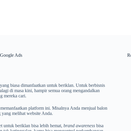
 Google Ads
R
ang biasa dimanfaatkan untuk beriklan. Untuk berbisnis
Apalagi di masa kini, hampir semua orang mengandalkan
g mereka cari.
 memanfaatkan platform ini. Misalnya Anda menjual balon
 yang melihat website Anda.
 untuk beriklan bisa lebih hemat,
brand awareness
bisa
an tak ketinggalan, kamu bisa mengontrol perkembangan