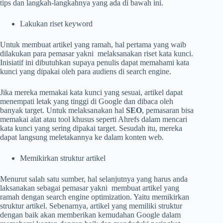
tips dan langkah-langkahnya yang ada di bawah ini.
Lakukan riset keyword
Untuk membuat artikel yang ramah, hal pertama yang waib
dilakukan para pemasar yakni melaksanakan riset kata kunci.
Inisiatif ini dibutuhkan supaya penulis dapat memahami kata
kunci yang dipakai oleh para audiens di search engine.
Jika mereka memakai kata kunci yang sesuai, artikel dapat
menempati letak yang tinggi di Google dan dibaca oleh
banyak target. Untuk melaksanakan hal
SEO
, pemasaran bisa
memakai alat atau tool khusus seperti Ahrefs dalam mencari
kata kunci yang sering dipakai target. Sesudah itu, mereka
dapat langsung meletakannya ke dalam konten web.
Memikirkan struktur artikel
Menurut salah satu sumber, hal selanjutnya yang harus anda
laksanakan sebagai pemasar yakni membuat artikel yang
ramah dengan search engine optimization. Yaitu memikirkan
struktur artikel. Sebenarnya, artikel yang memiliki struktur
dengan baik akan memberikan kemudahan Google dalam