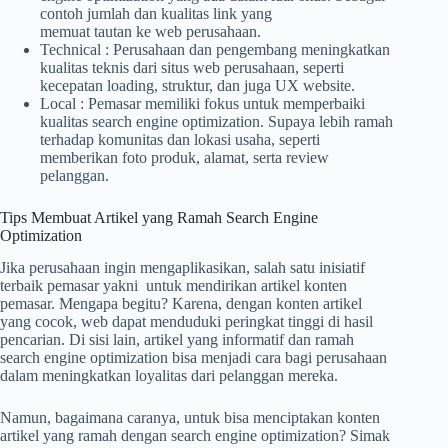
contoh jumlah dan kualitas link yang
memuat tautan ke web perusahaan.
Technical : Perusahaan dan pengembang meningkatkan
kualitas teknis dari situs web perusahaan, seperti
kecepatan loading, struktur, dan juga UX website.
Local : Pemasar memiliki fokus untuk memperbaiki
kualitas search engine optimization. Supaya lebih ramah
terhadap komunitas dan lokasi usaha, seperti
memberikan foto produk, alamat, serta review
pelanggan.
Tips Membuat Artikel yang Ramah Search Engine
Optimization
Jika perusahaan ingin mengaplikasikan, salah satu inisiatif
terbaik pemasar yakni untuk mendirikan artikel konten
pemasar. Mengapa begitu? Karena, dengan konten artikel
yang cocok, web dapat menduduki peringkat tinggi di hasil
pencarian. Di sisi lain, artikel yang informatif dan ramah
search engine optimization bisa menjadi cara bagi perusahaan
dalam meningkatkan loyalitas dari pelanggan mereka.
Namun, bagaimana caranya, untuk bisa menciptakan konten
artikel yang ramah dengan search engine optimization? Simak